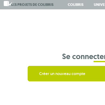
Aller
LES PROJETS DE
COLIBRIS
COLIBRIS
UNIVE
au
contenu
principal
Se connecte
Créer un nouveau compte