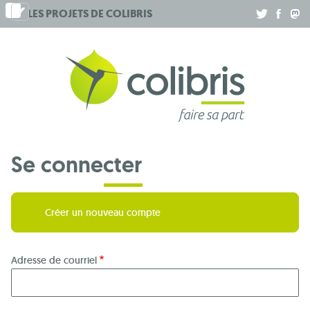
Aller
LES PROJETS DE
COLIBRIS
.
.
.
au
contenu
principal
Se connecter
Créer un nouveau compte
Adresse de courriel