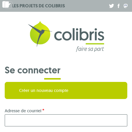
Aller
LES PROJETS DE
COLIBRIS
.
.
.
au
contenu
principal
Se connecter
Créer un nouveau compte
Adresse de courriel