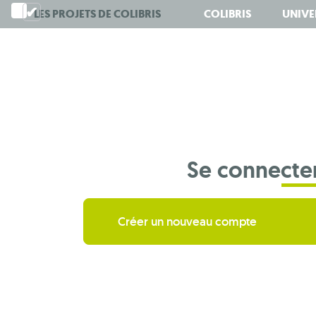
Aller
LES PROJETS DE
COLIBRIS
COLIBRIS
UNIVE
au
contenu
principal
Se connecte
Créer un nouveau compte