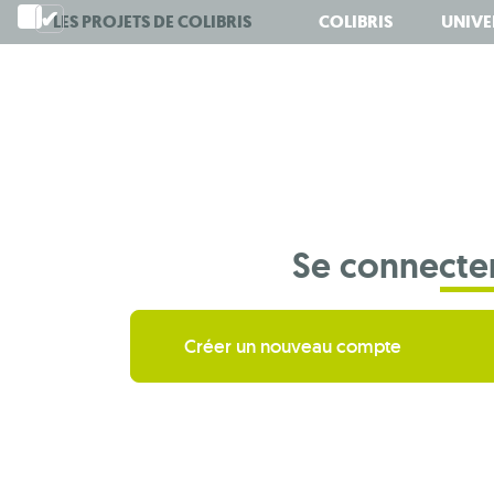
Aller
LES PROJETS DE
COLIBRIS
COLIBRIS
UNIVE
au
contenu
principal
Se connecte
Créer un nouveau compte