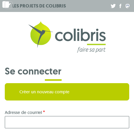
Aller
LES PROJETS DE
COLIBRIS
.
.
.
au
contenu
principal
Se connecter
Créer un nouveau compte
Adresse de courriel