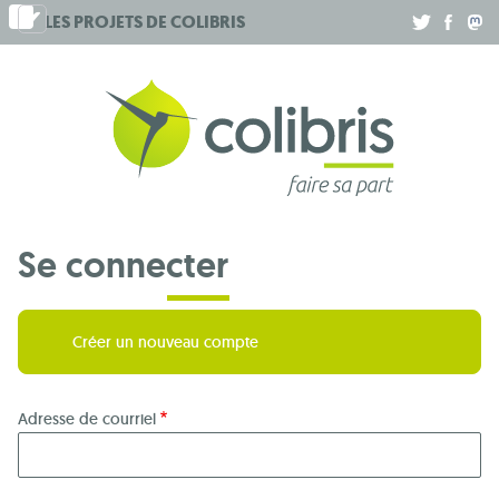
Aller
LES PROJETS DE
COLIBRIS
.
.
.
au
contenu
principal
Se connecter
Créer un nouveau compte
Adresse de courriel