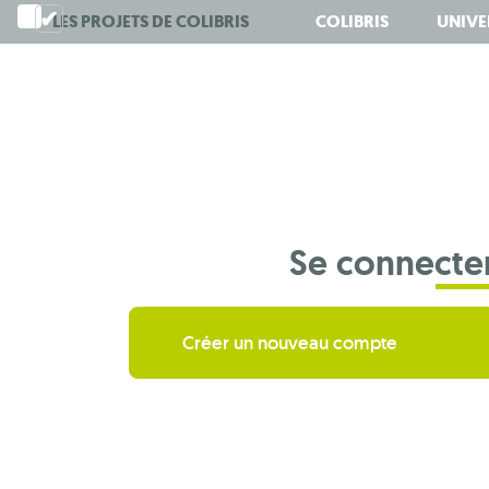
Aller
LES PROJETS DE
COLIBRIS
COLIBRIS
UNIVE
au
contenu
principal
Se connecte
Créer un nouveau compte