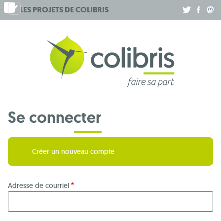
Aller
LES PROJETS DE
COLIBRIS
.
.
.
au
contenu
principal
Se connecter
Créer un nouveau compte
Adresse de courriel