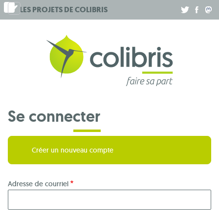
Aller
LES PROJETS DE
COLIBRIS
.
.
.
au
contenu
principal
Se connecter
Créer un nouveau compte
Adresse de courriel