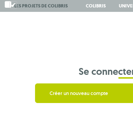
Aller
LES PROJETS DE
COLIBRIS
COLIBRIS
UNIVE
au
contenu
principal
Se connecte
Créer un nouveau compte