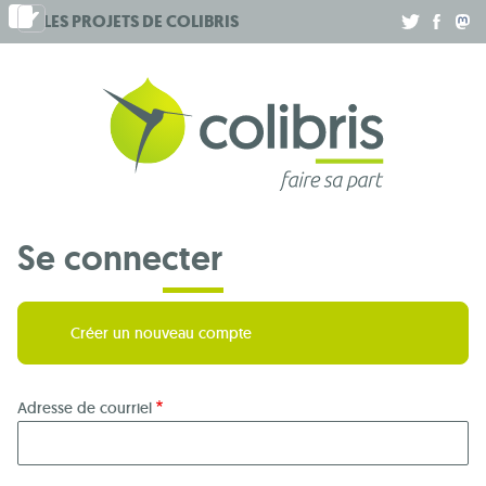
Aller
LES PROJETS DE
COLIBRIS
.
.
.
au
contenu
principal
Se connecter
Créer un nouveau compte
Adresse de courriel