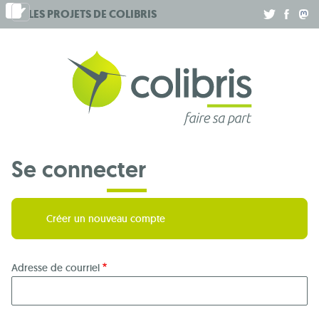
Aller
LES PROJETS DE
COLIBRIS
.
.
.
au
contenu
principal
Se connecter
Créer un nouveau compte
Adresse de courriel