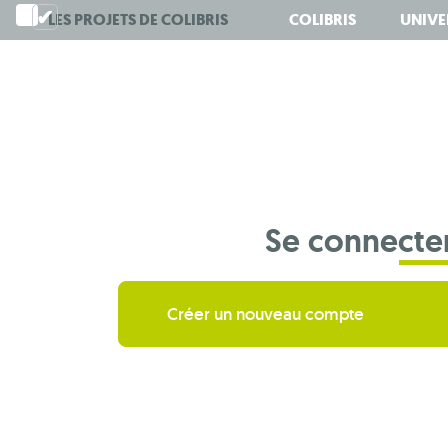
Aller
LES PROJETS DE
COLIBRIS
COLIBRIS
UNIVE
au
contenu
principal
Se connecte
Créer un nouveau compte