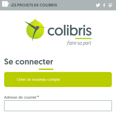
Aller
LES PROJETS DE
COLIBRIS
.
.
.
au
contenu
principal
Se connecter
Créer un nouveau compte
Adresse de courriel