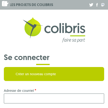
Aller
LES PROJETS DE
COLIBRIS
.
.
.
au
contenu
principal
Se connecter
Créer un nouveau compte
Adresse de courriel