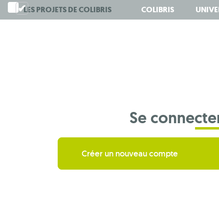
Aller
LES PROJETS DE
COLIBRIS
COLIBRIS
UNIVE
au
contenu
principal
Se connecte
Créer un nouveau compte