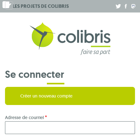
Aller
LES PROJETS DE
COLIBRIS
.
.
.
au
contenu
principal
Se connecter
Créer un nouveau compte
Adresse de courriel