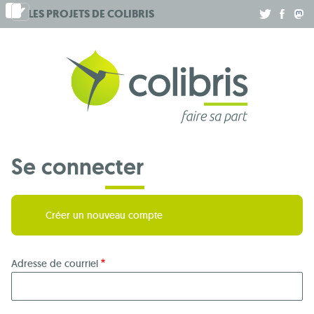
Aller
LES PROJETS DE
COLIBRIS
.
.
.
au
contenu
principal
Se connecter
Créer un nouveau compte
Adresse de courriel