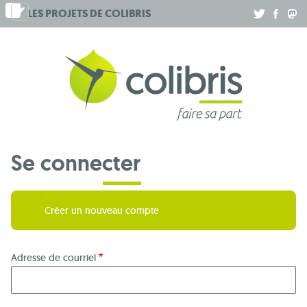
Aller
LES PROJETS DE
COLIBRIS
.
.
.
au
contenu
principal
Se connecter
Créer un nouveau compte
Adresse de courriel